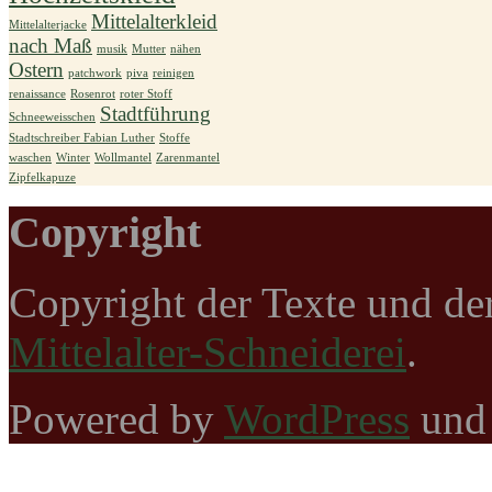
Mittelalterkleid
Mittelalterjacke
nach Maß
musik
Mutter
nähen
Ostern
patchwork
piva
reinigen
renaissance
Rosenrot
roter Stoff
Stadtführung
Schneeweisschen
Stadtschreiber Fabian Luther
Stoffe
waschen
Winter
Wollmantel
Zarenmantel
Zipfelkapuze
Copyright
Copyright der Texte und de
Mittelalter-Schneiderei
.
Powered by
WordPress
un