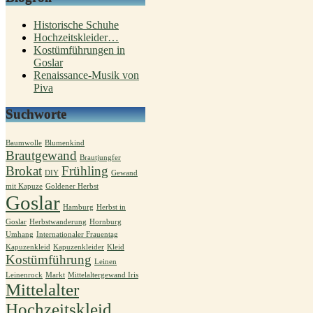
Historische Schuhe
Hochzeitskleider…
Kostümführungen in
Goslar
Renaissance-Musik von
Piva
Suchworte
Baumwolle
Blumenkind
Brautgewand
Brautjungfer
Brokat
Frühling
DIY
Gewand
mit Kapuze
Goldener Herbst
Goslar
Hamburg
Herbst in
Goslar
Herbstwanderung
Hornburg
Umhang
Internationaler Frauentag
Kapuzenkleid
Kapuzenkleider
Kleid
Kostümführung
Leinen
Leinenrock
Markt
Mittelaltergewand Iris
Mittelalter
Hochzeitskleid