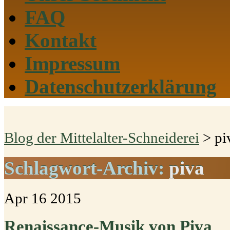
FAQ
Kontakt
Impressum
Datenschutzerklärung
Blog der Mittelalter-Schneiderei
>
pi
Schlagwort-Archiv:
piva
Apr
16
2015
Renaissance-Musik von Piva