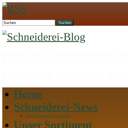
Suchen
Blog der Mittelalter-
Gewänder nach Maß Dame
Home
Schneiderei-News
Maschinenpark-Zuwachs
Unser Sortiment