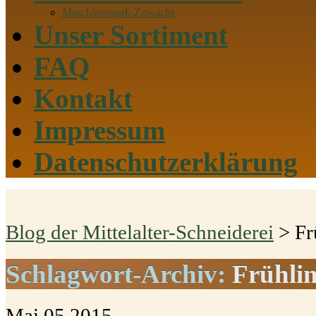
Maschinenpark-Zuwachs
Unser Sortiment
FAQ
Kontakt
Impressum
Datenschutzerklärung
Blog der Mittelalter-Schneiderei
>
Fr
Schlagwort-Archiv:
Frühli
Mai
05
2015