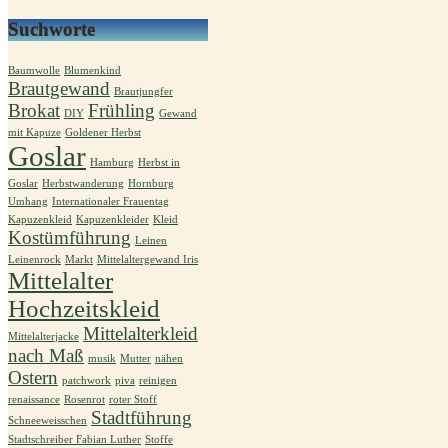
Suchworte
Baumwolle
Blumenkind
Brautgewand
Brautjungfer
Brokat
Frühling
DIY
Gewand
mit Kapuze
Goldener Herbst
Goslar
Hamburg
Herbst in
Goslar
Herbstwanderung
Hornburg
Umhang
Internationaler Frauentag
Kapuzenkleid
Kapuzenkleider
Kleid
Kostümführung
Leinen
Leinenrock
Markt
Mittelaltergewand Iris
Mittelalter
Hochzeitskleid
Mittelalterkleid
Mittelalterjacke
nach Maß
musik
Mutter
nähen
Ostern
patchwork
piva
reinigen
renaissance
Rosenrot
roter Stoff
Stadtführung
Schneeweisschen
Stadtschreiber Fabian Luther
Stoffe