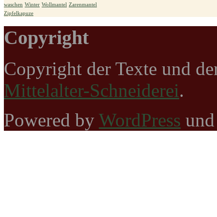
waschen
Winter
Wollmantel
Zarenmantel
Zipfelkapuze
Copyright
Copyright der Texte und de
Mittelalter-Schneiderei
.
Powered by
WordPress
un